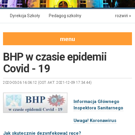
Dyrekcja Szkoły
Pedagog szkolny
rozwiń »
Pedagog specjalny
Doradca zawodowy
menu
Mail pomocy psychologicznej
Psycholog szkolny
BHP w czasie epidemii
Hotelik Szkolny
Covid - 19
2020-03-26 16:06:12 (OST. AKT: 2021-12-09 17:34:44)
Informacja Głównego
Inspektora Sanitarnego
Uwaga! Koronawirus
Jak skutecznie dezynfekować ręce?