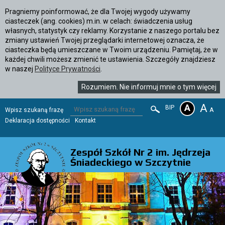
Pragniemy poinformować, że dla Twojej wygody używamy
ciasteczek (ang. cookies) m.in. w celach: świadczenia usług
własnych, statystyk czy reklamy. Korzystanie z naszego portalu bez
zmiany ustawień Twojej przeglądarki internetowej oznacza, że
ciasteczka będą umieszczane w Twoim urządzeniu. Pamiętaj, że w
każdej chwili możesz zmienić te ustawienia. Szczegóły znajdziesz
w naszej
Polityce Prywatności
.
Rozumiem. Nie informuj mnie o tym więcej
A
BIP
Wpisz szukaną frazę
SZUKAJ
Deklaracja dostępności
Kontakt
Zespół Szkół Nr 2 im. Jędrzeja
Śniadeckiego w Szczytnie